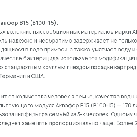
афор В15 (В100-15).
ых волокнистых сорбционных материалов марки 
ль надёжно и необратимо задерживает не только
одящиеся в воде примеси, а также умягчает воду и
В качестве бактерицида используется модификаци
со стандартным круглым гнездом посадки картрид
Германии и США.
сит от количества человек в семье, качества воды
льтрующего модуля Аквафор B15 (B100-15) — 170 л
ьзования фильтра семьёй из 3-х человек. Одному 
 следует заменять пропорционально чаще. Более 