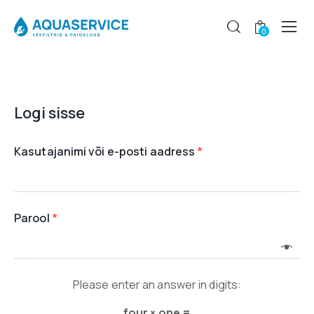
0
Logi sisse
Kasutajanimi või e-posti aadress
*
Parool
*
Please enter an answer in digits:
four × one =