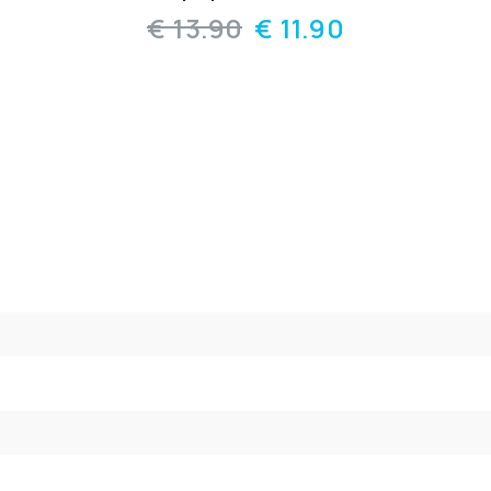
€
13.90
€
11.90