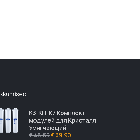
akkumised
К3-КН-К7 Комплект
модулей для Кристалл
Умягчающий
€
48.60
€
39.90