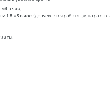
м3 в час;
 1,8 м3 в час
(допускается работа фильтра с та
8 атм.