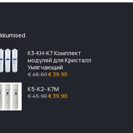
akkumised
К3-КН-К7 Комплект
модулей для Кристалл
Умягчающий
€
48.60
€
39.90
К5-К2- К7М
€
45.90
€
39.90