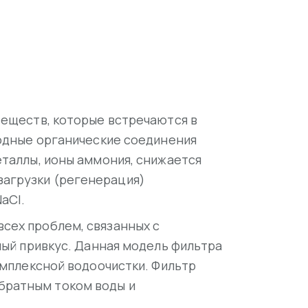
веществ, которые встречаются в
родные органические соединения
еталлы, ионы аммония, снижается
загрузки (регенерация)
aCl.
сех проблем, связанных с
ный привкус. Данная модель фильтра
омплексной водоочистки. Фильтр
братным током воды и