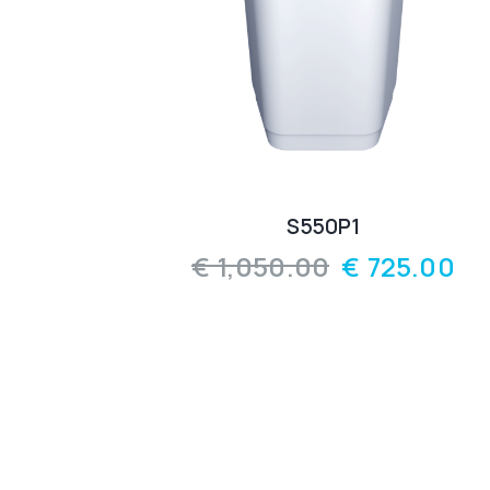
S550P1
€
1,050.00
€
725.00