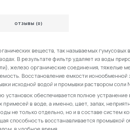
ОТЗЫВЫ (0)
органических веществ, так называемых гумусовых 
 водах. В результате фильтр удаляет из воды при
оли), железо органические соединения, тяжелые м
яемость. Восстановление емкости ионообменной 
вки исходной водой и промывки раствором соли N
ю установок обеспечивается полное устранение в
примесей в воде, а именно, цвет, запах, неприят
оды не только отдельно, но и в составе систем к
щая способность восстанавливается промывкой о
лом, в удобное время.