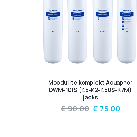
Moodulite komplekt Aquaphor
DWM-101S (K5-K2-K50S-K7M)
jaoks
€
90.00
€
75.00