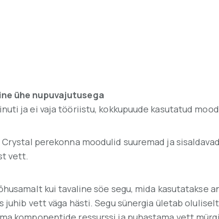
mine ühe nupuvajutusega
ti ja ei vaja tööriistu, kokkupuude kasutatud mooduli
on Crystal perekonna moodulid suuremad ja sisaldava
t vett.
õhusamalt kui tavaline söe segu, mida kasutatakse an
 juhib vett väga hästi. Segu sünergia ületab olulise
rima komponentide ressurssi ja puhastama vett mürg