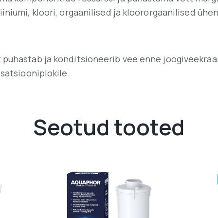
iniumi, kloori, orgaanilised ja kloororgaanilised ühe
t puhastab ja konditsioneerib vee enne joogiveekraa
isatsiooniplokile.
Seotud tooted