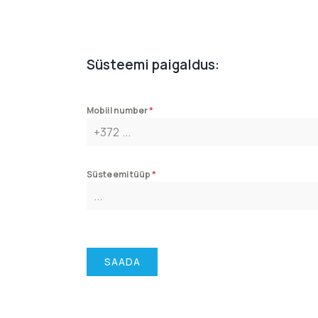
Süsteemi paigaldus:
Mobiil number
*
Süsteemi tüüp
*
SAADA