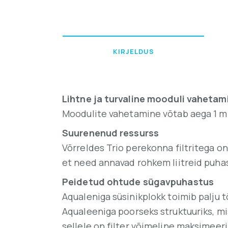
KIRJELDUS
Lihtne ja turvaline mooduli vaheta
Moodulite vahetamine võtab aega 1 minu
Suurenenud ressurss
Võrreldes Trio perekonna filtritega 
et need annavad rohkem liitreid puhas
Peidetud ohtude sügavpuhastus
Aqualeniga süsinikplokk toimib palju t
Aqualeeniga poorseks struktuuriks, mis
sellele on filter võimeline maksimee