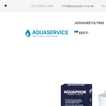
+372 5804 4084
info@aquaservice.ee
Go
JOOGIVEE FILTRID
EESTI