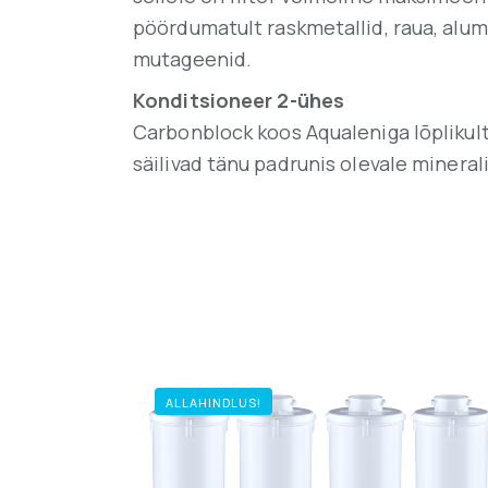
pöördumatult raskmetallid, raua, alumi
mutageenid.
Konditsioneer 2-ühes
Carbonblock koos Aqualeniga lõplikul
säilivad tänu padrunis olevale mineral
ALLAHINDLUS!