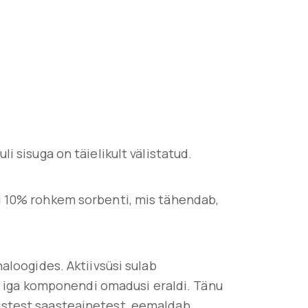
 sisuga on täielikult välistatud.
d 10% rohkem sorbenti, mis tähendab,
aloogides. Aktiivsüsi sulab
lt iga komponendi omadusi eraldi. Tänu
istest saasteainetest, eemaldab