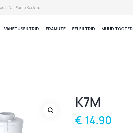
od Life - Fama Keskus
VAHETUSFILTRID
ERAMUTE
EELFILTRID
MUUD TOOTED
К7М
€
14.90