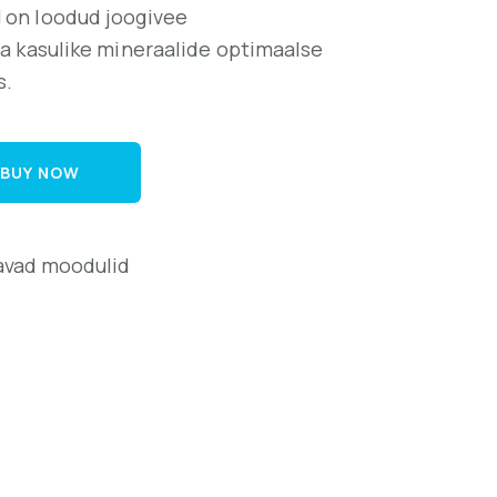
 on loodud joogivee
a kasulike mineraalide optimaalse
s.
BUY NOW
vad moodulid