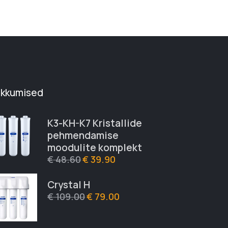
akkumised
K3-KH-K7 Kristallide
pehmendamise
moodulite komplekt
€
48.60
€
39.90
Crystal H
€
109.00
€
79.00