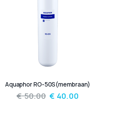
Aquaphor RО-50S(membraan)
€
50.00
€
40.00